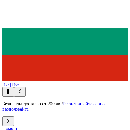
BG | BG
Безплатна доставка от 200 лв.!
Регистрирайте се и се
възползвайте
Помощ