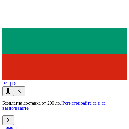
BG | BG
Безплатна доставка от 200 лв.!
Регистрирайте се и се
възползвайте
Помощ