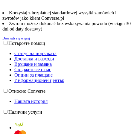
Korzystaj z bezpłatnej standardowej wysyłki zamówień i
zwrotów jako klient Converse.pl
Zwrotu możesz dokonać bez wskazywania powodu (w ciągu 30
dni od daty dostawy)
Dowiedz się więcej
Потърсете помощ
Статус на поръчката
Доставка и разходи
Връщане и замяна
Свържете се с нас
Опции за плащане
Информационен център
Относно Converse
Нашата история
Налични услуги