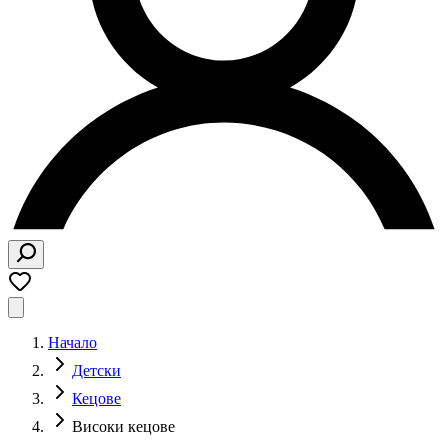
Начало
Детски
Кецове
Високи кецове