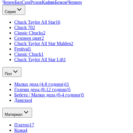
Черен
Бял
Син
Розов
Кафяв
Бежов
Червен
Серия
Chuck Taylor All Star
16
Chuck 70
2
Classic Chucks
2
Сезонен цвят
2
Chuck Taylor All Star Malden
2
Festival
1
Classic Chuck
1
Chuck Taylor All Star Lift
1
Пол
Малки деца (4-8 години)
11
Големи деца (8-12 години)
5
Бебета / Малки деца (0-4 години)
5
Дамски
4
Материал
Платно
17
Кожа
4