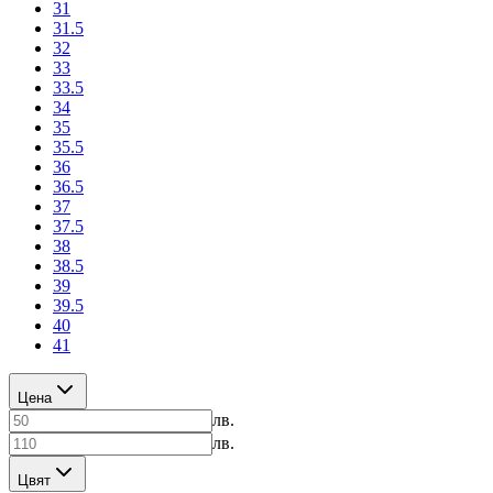
31
31.5
32
33
33.5
34
35
35.5
36
36.5
37
37.5
38
38.5
39
39.5
40
41
Цена
лв.
лв.
Цвят