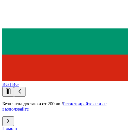
BG | BG
Безплатна доставка от 200 лв.!
Регистрирайте се и се
възползвайте
Помощ