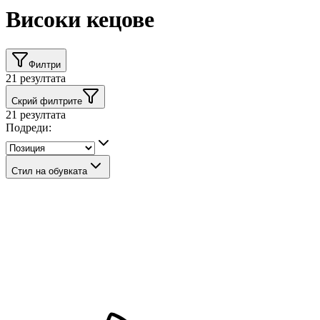
Високи кецове
Филтри
21
резултата
Скрий филтрите
21
резултата
Подреди:
Стил на обувката