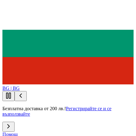
BG | BG
Безплатна доставка от 200 лв.!
Регистрирайте се и се
възползвайте
Помощ