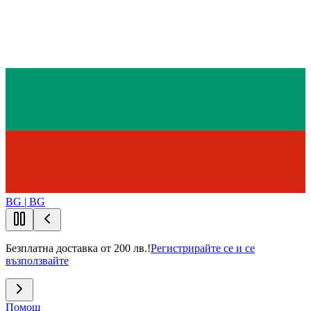
BG | BG
Безплатна доставка от 200 лв.!
Регистрирайте се и се
възползвайте
Помощ