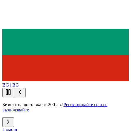
BG | BG
Безплатна доставка от 200 лв.!
Регистрирайте се и се
възползвайте
Помощ