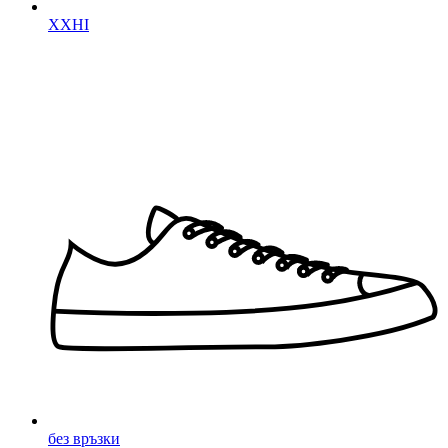
XXHI
без връзки