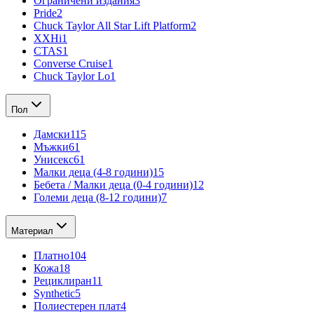
Ограничени издания
3
Pride
2
Chuck Taylor All Star Lift Platform
2
XXHi
1
CTAS
1
Converse Cruise
1
Chuck Taylor Lo
1
Пол
Дамски
115
Мъжки
61
Унисекс
61
Малки деца (4-8 години)
15
Бебета / Малки деца (0-4 години)
12
Големи деца (8-12 години)
7
Материал
Платно
104
Кожа
18
Рециклиран
11
Synthetic
5
Полиестерен плат
4