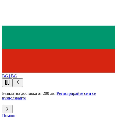
BG | BG
Безплатна доставка от 200 лв.!
Регистрирайте се и се
възползвайте
Помощ