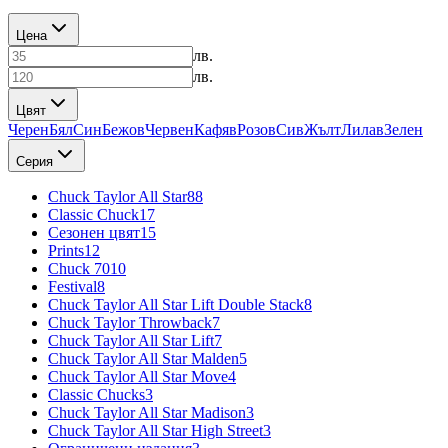
Цена
лв.
лв.
Цвят
Черен
Бял
Син
Бежов
Червен
Кафяв
Розов
Сив
Жълт
Лилав
Зелен
Серия
Chuck Taylor All Star
88
Classic Chuck
17
Сезонен цвят
15
Prints
12
Chuck 70
10
Festival
8
Chuck Taylor All Star Lift Double Stack
8
Chuck Taylor Throwback
7
Chuck Taylor All Star Lift
7
Chuck Taylor All Star Malden
5
Chuck Taylor All Star Move
4
Classic Chucks
3
Chuck Taylor All Star Madison
3
Chuck Taylor All Star High Street
3