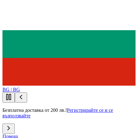
BG | BG
Безплатна доставка от 200 лв.!
Регистрирайте се и се
възползвайте
Помощ