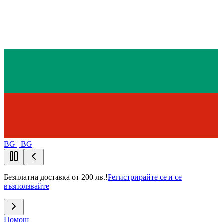
BG | BG
Безплатна доставка от 200 лв.!
Регистрирайте се и се
възползвайте
Помощ