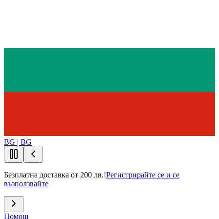
BG | BG
Безплатна доставка от 200 лв.!
Регистрирайте се и се
възползвайте
Помощ