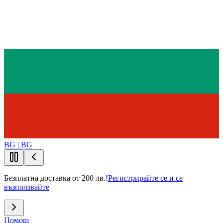
BG | BG
Безплатна доставка от 200 лв.!
Регистрирайте се и се
възползвайте
Помощ