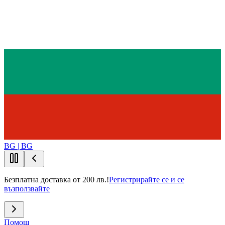
BG | BG
Безплатна доставка от 200 лв.!
Регистрирайте се и се
възползвайте
Помощ