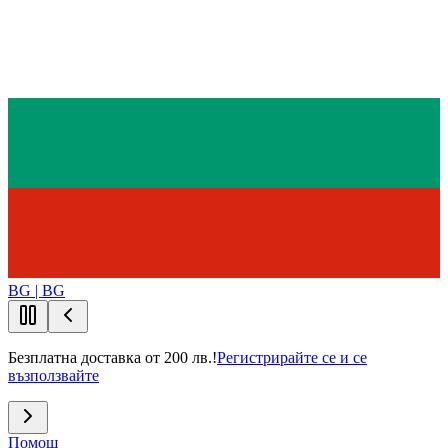
BG | BG
Безплатна доставка от 200 лв.!
Регистрирайте се и се
възползвайте
Помощ