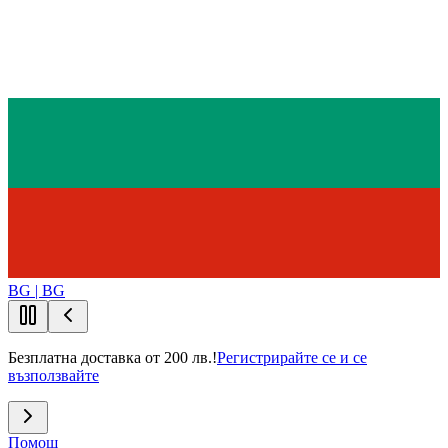
BG | BG
Безплатна доставка от 200 лв.!
Регистрирайте се и се
възползвайте
Помощ