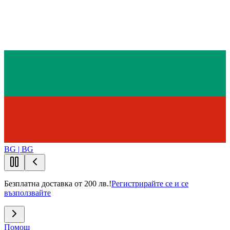
BG | BG
Безплатна доставка от 200 лв.!
Регистрирайте се и се
възползвайте
Помощ