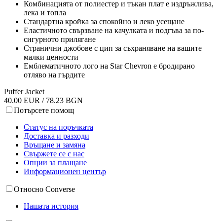
Комбинацията от полиестер и тъкан плат е издръжлива,
лека и топла
Стандартна кройка за спокойно и леко усещане
Еластичното свързване на качулката и подгъва за по-
сигурното прилягане
Странични джобове с цип за съхраняване на вашите
малки ценности
Емблематичното лого на Star Chevron е бродирано
отляво на гърдите
Puffer Jacket
40.00 EUR / 78.23 BGN
Потърсете помощ
Статус на поръчката
Доставка и разходи
Връщане и замяна
Свържете се с нас
Опции за плащане
Информационен център
Относно Converse
Нашата история