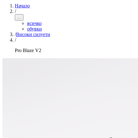
Начало
/
...
всичко
обувки
/
Високи силуети
/
Pro Blaze V2