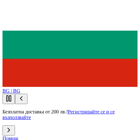
BG | BG
Безплатна доставка от 200 лв.!
Регистрирайте се и се
възползвайте
Помощ