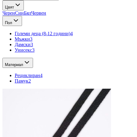
Цвят
Черен
Син
Бял
Червен
Пол
Големи деца (8-12 години)
4
Мъжки
3
Дамски
3
Унисекс
3
Материал
Рециклиран
4
Памук
2