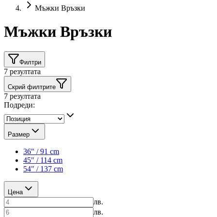
Мъжки Връзки
Мъжки Връзки
Филтри
7
резултата
Скрий филтрите
7
резултата
Подреди:
Размер
36" / 91 cm
45" / 114 cm
54" / 137 cm
Цена
лв.
лв.