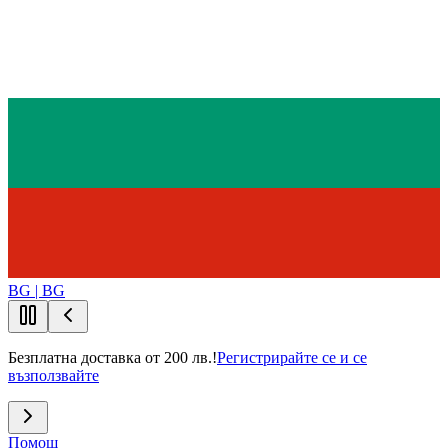
BG | BG
Безплатна доставка от 200 лв.!
Регистрирайте се и се
възползвайте
Помощ