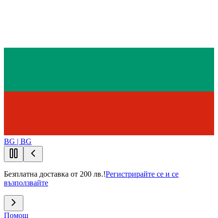
BG | BG
Безплатна доставка от 200 лв.!
Регистрирайте се и се
възползвайте
Помощ