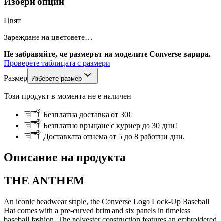
Избери опции
Цвят
Зареждане на цветовете…
Не забравяйте, че размерът на моделите Converse варира.
Проверете таблицата с размери
Размер
Изберете размер
Този продукт в момента не е наличен
Безплатна доставка от 30€
Безплатно връщане с куриер до 30 дни!
Доставката отнема от 5 до 8 работни дни.
Описание на продукта
THE ANTHEM
An iconic headwear staple, the Converse Logo Lock-Up Baseball
Hat comes with a pre-curved brim and six panels in timeless
baseball fashion. The polyester construction features an embroidered