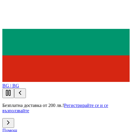
BG | BG
Безплатна доставка от 200 лв.!
Регистрирайте се и се
възползвайте
Помощ