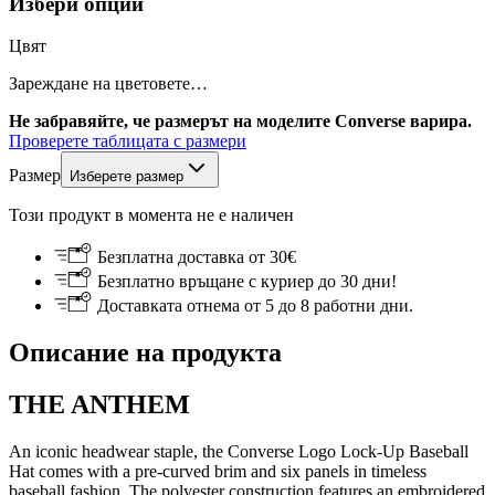
Избери опции
Цвят
Зареждане на цветовете…
Не забравяйте, че размерът на моделите Converse варира.
Проверете таблицата с размери
Размер
Изберете размер
Този продукт в момента не е наличен
Безплатна доставка от 30€
Безплатно връщане с куриер до 30 дни!
Доставката отнема от 5 до 8 работни дни.
Описание на продукта
THE ANTHEM
An iconic headwear staple, the Converse Logo Lock-Up Baseball
Hat comes with a pre-curved brim and six panels in timeless
baseball fashion. The polyester construction features an embroidered