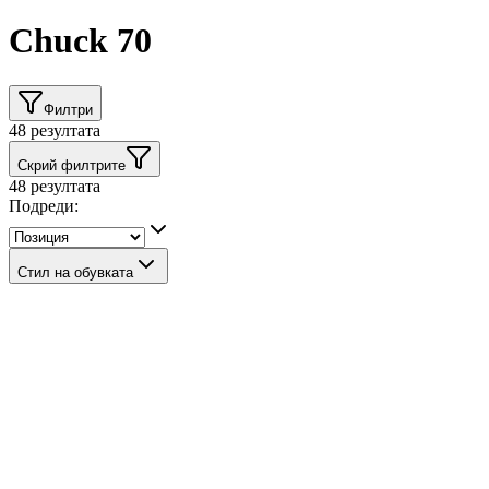
Chuck 70
Филтри
48
резултата
Скрий филтрите
48
резултата
Подреди:
Стил на обувката