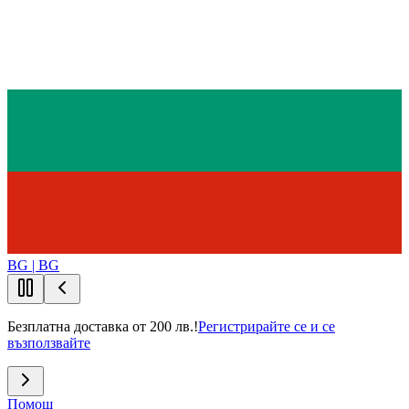
BG | BG
Безплатна доставка от 200 лв.!
Регистрирайте се и се
възползвайте
Помощ