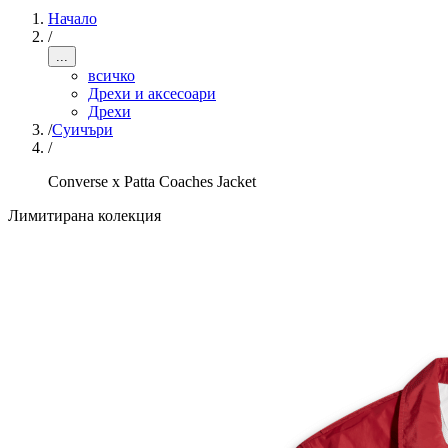
Начало
/
...
всичко
Дрехи и аксесоари
Дрехи
/
Суичъри
/
Converse x Patta Coaches Jacket
Лимитирана колекция