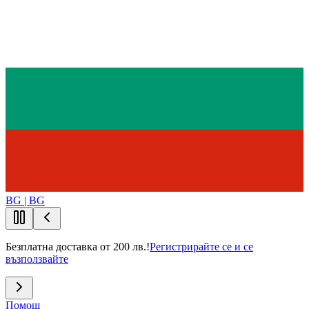
BG | BG
Безплатна доставка от 200 лв.!
Регистрирайте се и се
възползвайте
Помощ