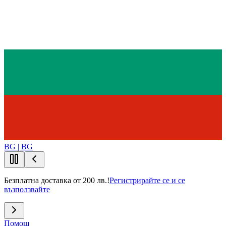
BG | BG
Безплатна доставка от 200 лв.!
Регистрирайте се и се
възползвайте
Помощ