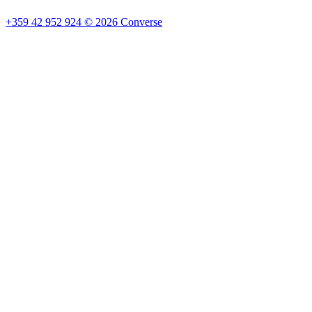
+359 42 952 924
©
2026
Converse