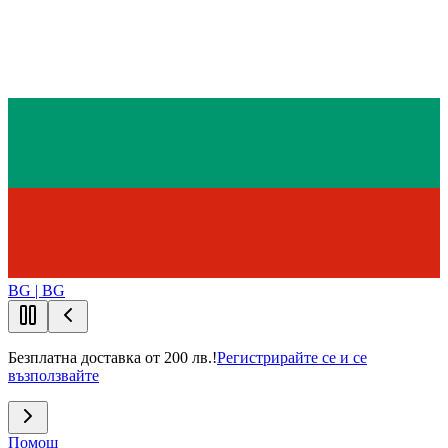
BG | BG
Безплатна доставка от 200 лв.!
Регистрирайте се и се
възползвайте
Помощ