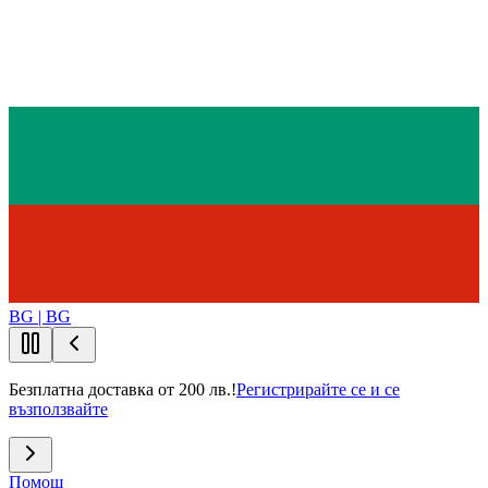
BG | BG
Безплатна доставка от 200 лв.!
Регистрирайте се и се
възползвайте
Помощ