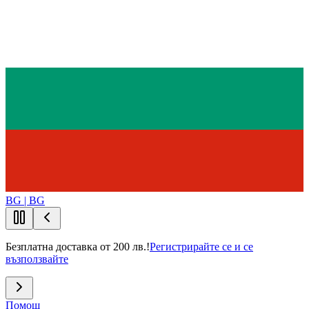
BG | BG
Безплатна доставка от 200 лв.!
Регистрирайте се и се
възползвайте
Помощ