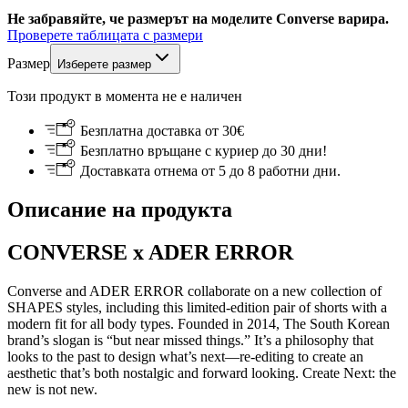
Не забравяйте, че размерът на моделите Converse варира.
Проверете таблицата с размери
Размер
Изберете размер
Този продукт в момента не е наличен
Безплатна доставка от 30€
Безплатно връщане с куриер до 30 дни!
Доставката отнема от 5 до 8 работни дни.
Описание на продукта
CONVERSE x ADER ERROR
Converse and ADER ERROR collaborate on a new collection of
SHAPES styles, including this limited-edition pair of shorts with a
modern fit for all body types. Founded in 2014, The South Korean
brand’s slogan is “but near missed things.” It’s a philosophy that
looks to the past to design what’s next—re-editing to create an
aesthetic that’s both nostalgic and forward looking. Create Next: the
new is not new.