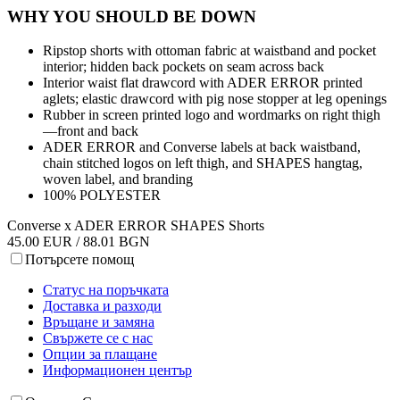
WHY YOU SHOULD BE DOWN
Ripstop shorts with ottoman fabric at waistband and pocket
interior; hidden back pockets on seam across back
Interior waist flat drawcord with ADER ERROR printed
aglets; elastic drawcord with pig nose stopper at leg openings
Rubber in screen printed logo and wordmarks on right thigh
—front and back
ADER ERROR and Converse labels at back waistband,
chain stitched logos on left thigh, and SHAPES hangtag,
woven label, and branding
100% POLYESTER
Converse x ADER ERROR SHAPES Shorts
45.00 EUR / 88.01 BGN
Потърсете помощ
Статус на поръчката
Доставка и разходи
Връщане и замяна
Свържете се с нас
Опции за плащане
Информационен център