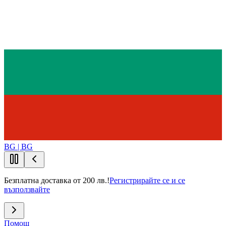
BG | BG
Безплатна доставка от 200 лв.!
Регистрирайте се и се
възползвайте
Помощ