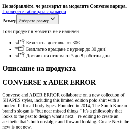
Не забравяйте, че размерът на моделите Converse варира.
Проверете таблицата с размери
Размер
Изберете размер
Този продукт в момента не е наличен
Безплатна доставка от 30€
Безплатно връщане с куриер до 30 дни!
Доставката отнема от 5 до 8 работни дни.
Описание на продукта
CONVERSE x ADER ERROR
Converse and ADER ERROR collaborate on a new collection of
SHAPES styles, including this limited-edition polo shirt with a
modern fit for all body types. Founded in 2014, The South Korean
brand’s slogan is “but near missed things.” It’s a philosophy that
looks to the past to design what’s next—re-editing to create an
aesthetic that’s both nostalgic and forward looking. Create Next: the
new is not new.