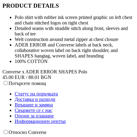
PRODUCT DETAILS
Polo shirt with rubber ink screen printed graphic on left chest
and chain stitched logos on right chest
Detailed seams with straddle stitch along front, sleeves and
back of tee
Welt construction around metal zipper at chest closure
ADER ERROR and Converse labels at back neck,
collaborative woven label on back right shoulder, and
SHAPES hangtag, woven label, and branding
100% COTTON
Converse x ADER ERROR SHAPES Polo
45.00 EUR / 88.01 BGN
Потърсете помощ
Статус на поръчката
Доставка и разходи
Връщане и замяна
Свържете се с нас
Опции за плащане
Информационен център
Относно Converse