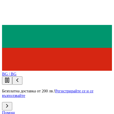
BG | BG
Безплатна доставка от 200 лв.!
Регистрирайте се и се
възползвайте
Помощ