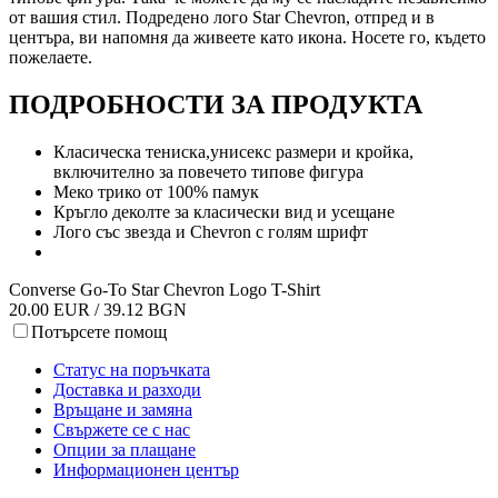
от вашия стил. Подредено лого Star Chevron, отпред и в
центъра, ви напомня да живеете като икона. Носете го, където
пожелаете.
ПОДРОБНОСТИ ЗА ПРОДУКТА
Класическа тениска,унисекс размери и кройка,
включително за повечето типове фигура
Меко трико от 100% памук
Кръгло деколте за класически вид и усещане
Лого със звезда и Chevron с голям шрифт
Converse Go-To Star Chevron Logo T-Shirt
20.00 EUR / 39.12 BGN
Потърсете помощ
Статус на поръчката
Доставка и разходи
Връщане и замяна
Свържете се с нас
Опции за плащане
Информационен център