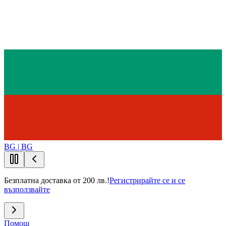
BG | BG
Безплатна доставка от 200 лв.!
Регистрирайте се и се
възползвайте
Помощ