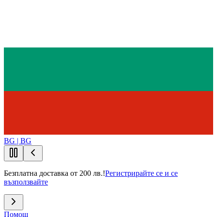
BG | BG
Безплатна доставка от 200 лв.!
Регистрирайте се и се
възползвайте
Помощ