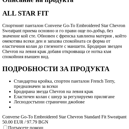
ALL STAR FIT
Спортният панталон Converse Go-To Embroidered Star Chevron
Sweatpant приема основно и го прави още по-добър, без
значение кой сте. Обновен с френска хавлиена материя , който
омекотява всеки ден и запазва спокойната си форма от
еластичния колан до глезените с маншети. Бродиран звезден
Chevron на левия крак добавя открояваща се нотка към
спокойния външен вид.
ПОДРОБНОСТИ ЗА ПРОДУКТА
Стандартна кройка, спортен панталон French Terry,
предназначен за всеки
Бродирана звезда Chevron на левия крак
Еластичен колан с шнур за регулируемо прилягане
Леснодостъпни странични джобове
Converse Go-To Embroidered Star Chevron Standard Fit Sweatpant
50.00 EUR / 97.79 BGN
Потърсете помощ