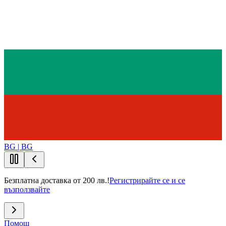
BG | BG
Безплатна доставка от 200 лв.!
Регистрирайте се и се
възползвайте
Помощ