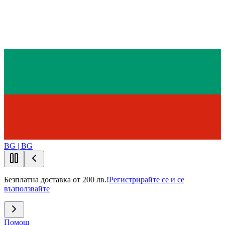
BG | BG
Безплатна доставка от 200 лв.!
Регистрирайте се и се
възползвайте
Помощ