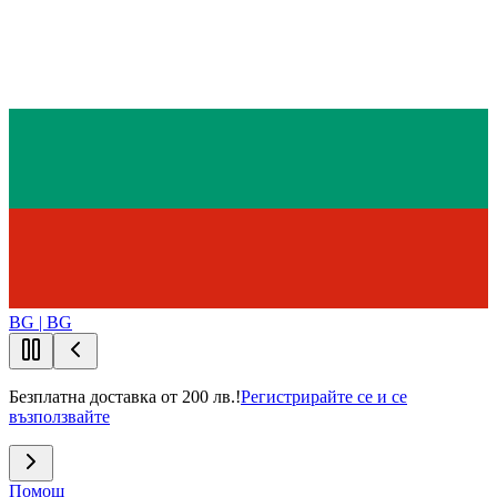
BG | BG
Безплатна доставка от 200 лв.!
Регистрирайте се и се
възползвайте
Помощ