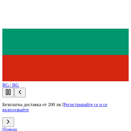
BG | BG
Безплатна доставка от 200 лв.!
Регистрирайте се и се
възползвайте
Помощ