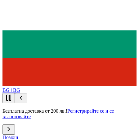
BG | BG
Безплатна доставка от 200 лв.!
Регистрирайте се и се
възползвайте
Помощ