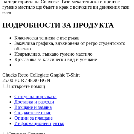
на територията на Converse. Тази мека тениска и принт с
гумено мастило ще бъдат в крак с всичките ви движения тази
есен.
ПОДРОБНОСТИ ЗА ПРОДУКТА
Класическа тениска с къс ръкав
Закачлива графика, вдъхновена от ретро студентското
облекло
Издръжливо, гъвкаво гумено мастило
Кръгла яка за класически вид и усещане
Chucks Retro Collegiate Graphic T-Shirt
25.00 EUR / 48.90 BGN
Потърсете помощ
Статус на поръчката
Доставка и разходи
Връщане и замяна
Свържете се с нас
Опции за плащане
Информационен център