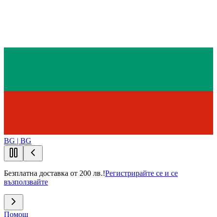
BG | BG
Безплатна доставка от 200 лв.!
Регистрирайте се и се
възползвайте
Помощ