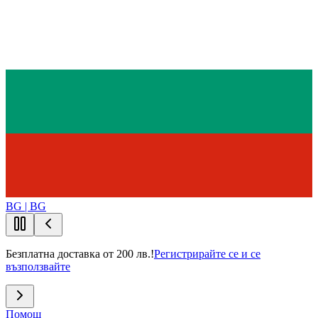
BG | BG
Безплатна доставка от 200 лв.!
Регистрирайте се и се
възползвайте
Помощ