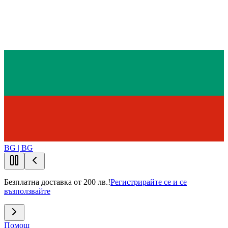
BG | BG
Безплатна доставка от 200 лв.!
Регистрирайте се и се
възползвайте
Помощ