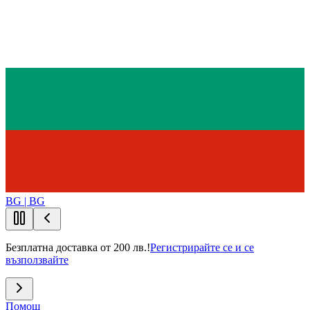
BG | BG
Безплатна доставка от 200 лв.!
Регистрирайте се и се
възползвайте
Помощ