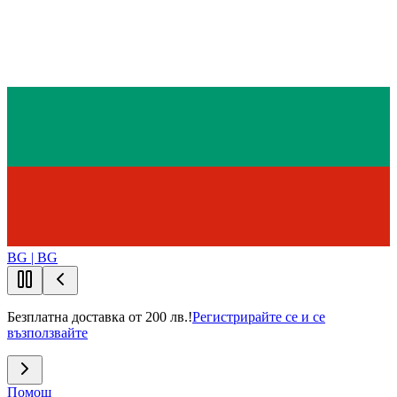
BG | BG
Безплатна доставка от 200 лв.!
Регистрирайте се и се
възползвайте
Помощ