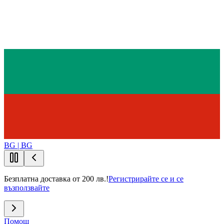
BG | BG
Безплатна доставка от 200 лв.!
Регистрирайте се и се
възползвайте
Помощ