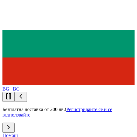
BG | BG
Безплатна доставка от 200 лв.!
Регистрирайте се и се
възползвайте
Помощ