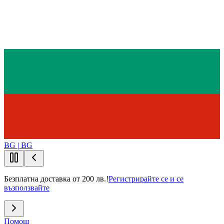
BG | BG
Безплатна доставка от 200 лв.!
Регистрирайте се и се
възползвайте
Помощ