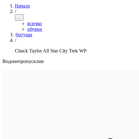
Начало
/
...
всичко
обувки
/
ботуши
/
Chuck Taylor All Star City Trek WP
Водонепропусклив