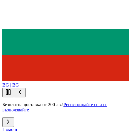
BG | BG
Безплатна доставка от 200 лв.!
Регистрирайте се и се
възползвайте
Помощ