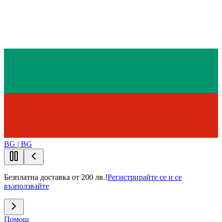
BG | BG
Безплатна доставка от 200 лв.!
Регистрирайте се и се
възползвайте
Помощ