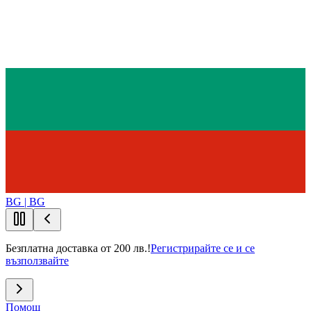
BG | BG
Безплатна доставка от 200 лв.!
Регистрирайте се и се
възползвайте
Помощ